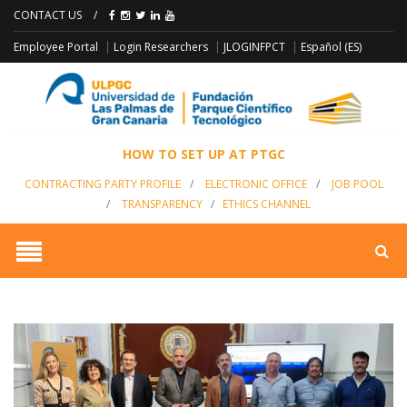
CONTACT US
/
JLOGINFPCT
Employee Portal
Login Researchers
Español (ES)
HOW TO SET UP AT PTGC
CONTRACTING PARTY PROFILE
/
ELECTRONIC OFFICE
/
JOB POOL
/
TRANSPARENCY
/
ETHICS CHANNEL