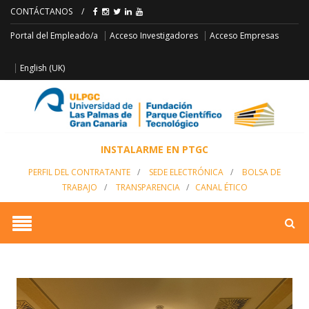
CONTÁCTANOS
/
Acceso Empresas
Portal del Empleado/a
Acceso Investigadores
English (UK)
INSTALARME EN PTGC
PERFIL DEL CONTRATANTE
/
SEDE ELECTRÓNICA
/
BOLSA DE
TRABAJO
/
TRANSPARENCIA
/
CANAL ÉTICO