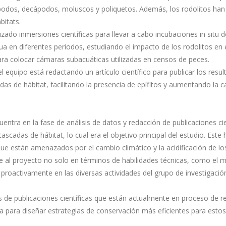
podos, decápodos, moluscos y poliquetos. Además, los rodolitos han s
bitats.
ado inmersiones científicas para llevar a cabo incubaciones in situ de
a en diferentes periodos, estudiando el impacto de los rodolitos en 
ara colocar cámaras subacuáticas utilizadas en censos de peces.
el equipo está redactando un artículo científico para publicar los res
das de hábitat, facilitando la presencia de epífitos y aumentando la 
tra en la fase de análisis de datos y redacción de publicaciones cie
ascadas de hábitat, lo cual era el objetivo principal del estudio. Est
que están amenazados por el cambio climático y la acidificación de l
te al proyecto no solo en términos de habilidades técnicas, como e
proactivamente en las diversas actividades del grupo de investigación.
 de publicaciones científicas que están actualmente en proceso de re
a para diseñar estrategias de conservación más eficientes para estos 