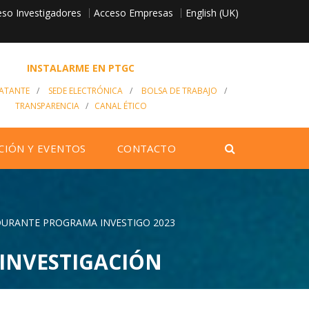
so Investigadores
English (UK)
Acceso Empresas
INSTALARME EN PTGC
RATANTE
/
SEDE ELECTRÓNICA
/
BOLSA DE TRABAJO
/
TRANSPARENCIA
/
CANAL ÉTICO
CIÓN Y EVENTOS
CONTACTO
 DURANTE PROGRAMA INVESTIGO 2023
 INVESTIGACIÓN