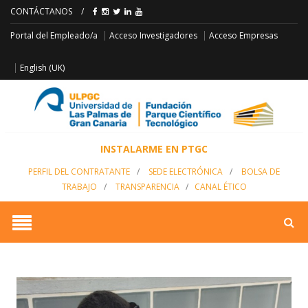
CONTÁCTANOS
/
Acceso Empresas
Portal del Empleado/a
Acceso Investigadores
English (UK)
INSTALARME EN PTGC
PERFIL DEL CONTRATANTE
/
SEDE ELECTRÓNICA
/
BOLSA DE
TRABAJO
/
TRANSPARENCIA
/
CANAL ÉTICO