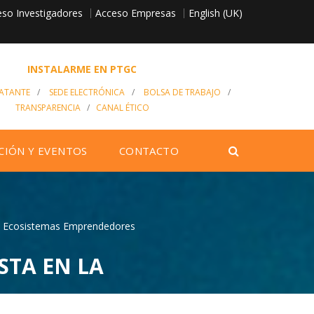
so Investigadores
English (UK)
Acceso Empresas
INSTALARME EN PTGC
RATANTE
/
SEDE ELECTRÓNICA
/
BOLSA DE TRABAJO
/
TRANSPARENCIA
/
CANAL ÉTICO
CIÓN Y EVENTOS
CONTACTO
los Ecosistemas Emprendedores
ESTA EN LA