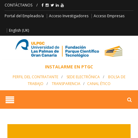
CONTÁCTANOS
/
Acceso Empresas
Portal del Empleado/a
Acceso Investigadores
English (UK)
INSTALARME EN PTGC
PERFIL DEL CONTRATANTE
/
SEDE ELECTRÓNICA
/
BOLSA DE
TRABAJO
/
TRANSPARENCIA
/
CANAL ÉTICO