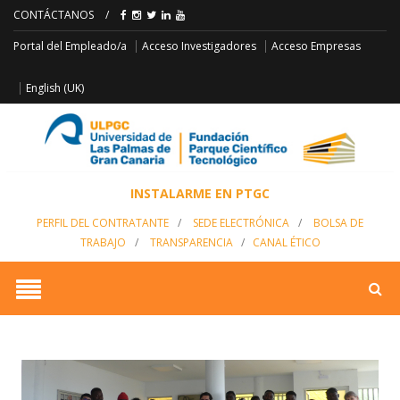
CONTÁCTANOS
/
Acceso Empresas
Portal del Empleado/a
Acceso Investigadores
English (UK)
INSTALARME EN PTGC
PERFIL DEL CONTRATANTE
/
SEDE ELECTRÓNICA
/
BOLSA DE
TRABAJO
/
TRANSPARENCIA
/
CANAL ÉTICO