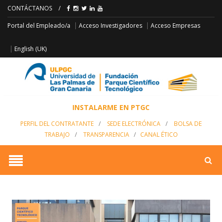
CONTÁCTANOS
/
Acceso Empresas
Portal del Empleado/a
Acceso Investigadores
English (UK)
INSTALARME EN PTGC
PERFIL DEL CONTRATANTE
/
SEDE ELECTRÓNICA
/
BOLSA DE
TRABAJO
/
TRANSPARENCIA
/
CANAL ÉTICO