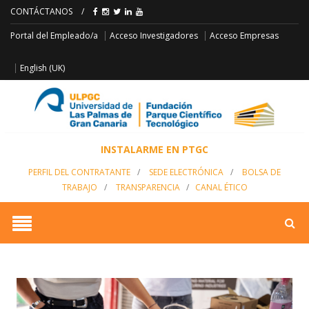
CONTÁCTANOS
/
Acceso Empresas
Portal del Empleado/a
Acceso Investigadores
English (UK)
INSTALARME EN PTGC
PERFIL DEL CONTRATANTE
/
SEDE ELECTRÓNICA
/
BOLSA DE
TRABAJO
/
TRANSPARENCIA
/
CANAL ÉTICO