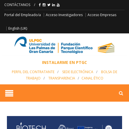
CONTÁCTANOS
/
Acceso Empresas
Portal del Empleado/a
Acceso Investigadores
English (UK)
INSTALARME EN PTGC
PERFIL DEL CONTRATANTE
/
SEDE ELECTRÓNICA
/
BOLSA DE
TRABAJO
/
TRANSPARENCIA
/
CANAL ÉTICO