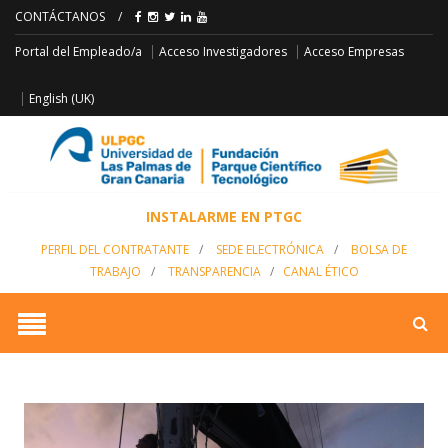
CONTÁCTANOS
/
Acceso Empresas
Portal del Empleado/a
Acceso Investigadores
English (UK)
INSTALARME EN PTGC
PERFIL DEL CONTRATANTE
/
SEDE ELECTRÓNICA
/
BOLSA DE
TRABAJO
/
TRANSPARENCIA
/
CANAL ÉTICO