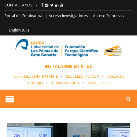
CONTÁCTANOS
/
Acceso Empresas
Portal del Empleado/a
Acceso Investigadores
English (UK)
INSTALARME EN PTGC
PERFIL DEL CONTRATANTE
/
SEDE ELECTRÓNICA
/
BOLSA DE
TRABAJO
/
TRANSPARENCIA
/
CANAL ÉTICO