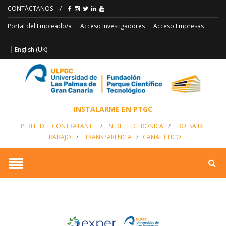
CONTÁCTANOS
/
Acceso Empresas
Portal del Empleado/a
Acceso Investigadores
English (UK)
INSTALARME EN PTGC
PERFIL DEL CONTRATANTE
/
SEDE ELECTRÓNICA
/
BOLSA DE
TRABAJO
/
TRANSPARENCIA
/
CANAL ÉTICO