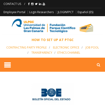
CONTACT US
/
JLOGINFPCT
Employee Portal
Login Researchers
Español (ES)
HOW TO SET UP AT PTGC
CONTRACTING PARTY PROFILE
/
ELECTRONIC OFFICE
/
JOB POOL
/
TRANSPARENCY
/
ETHICS CHANNEL