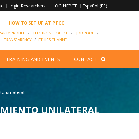
al
Login Researchers
Español (ES)
JLOGINFPCT
HOW TO SET UP AT PTGC
ARTY PROFILE
/
ELECTRONIC OFFICE
/
JOB POOL
/
TRANSPARENCY
/
ETHICS CHANNEL
TRAINING AND EVENTS
CONTACT
o unilateral
IMIENTO UNILATERAL