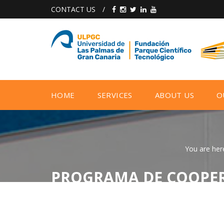
CONTACT US
/
HOME
SERVICES
ABOUT US
O
You are her
PROGRAMA DE COOPER