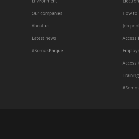
Environment
Electron
Our companies
How to 
About us
Job poo
Latest news
Access 
#SomosParque
Employe
Access 
Training
#Somos