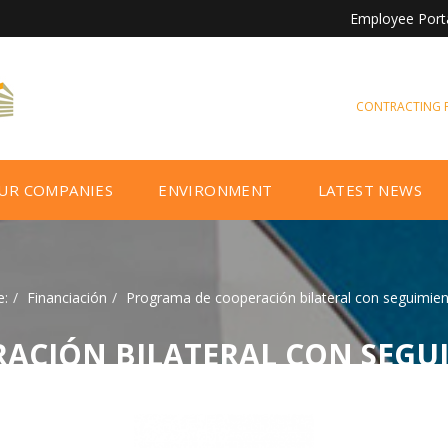
Employee Port
CONTRACTING P
UR COMPANIES
ENVIRONMENT
LATEST NEWS
e:
Financiación
Programa de cooperación bilateral con seguimient
ACIÓN BILATERAL CON SEGU