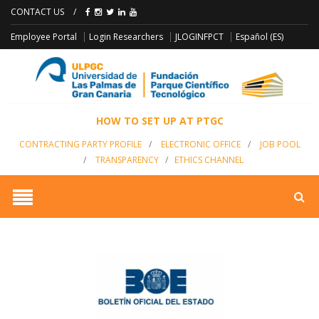
CONTACT US
/
JLOGINFPCT
Employee Portal
Login Researchers
Español (ES)
HOW TO SET UP AT PTGC
CONTRACTING PARTY PROFILE
/
ELECTRONIC OFFICE
/
JOB POOL
/
TRANSPARENCY
/
ETHICS CHANNEL