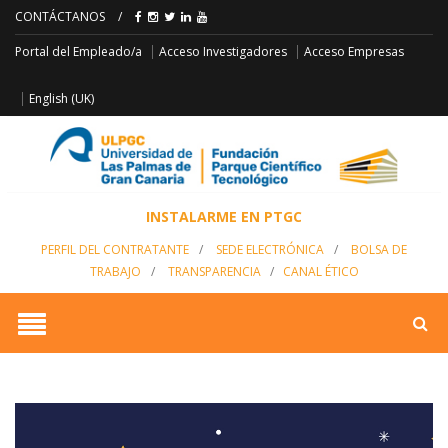
CONTÁCTANOS
/
Acceso Empresas
Portal del Empleado/a
Acceso Investigadores
English (UK)
INSTALARME EN PTGC
PERFIL DEL CONTRATANTE
/
SEDE ELECTRÓNICA
/
BOLSA DE
TRABAJO
/
TRANSPARENCIA
/
CANAL ÉTICO