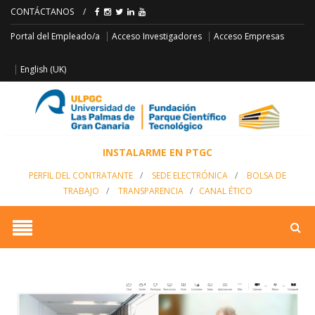
CONTÁCTANOS
/
Acceso Empresas
Portal del Empleado/a
Acceso Investigadores
English (UK)
INSTALARME EN PTGC
PERFIL DEL CONTRATANTE
/
SEDE ELECTRÓNICA
/
BOLSA DE
TRABAJO
/
TRANSPARENCIA
/
CANAL ÉTICO