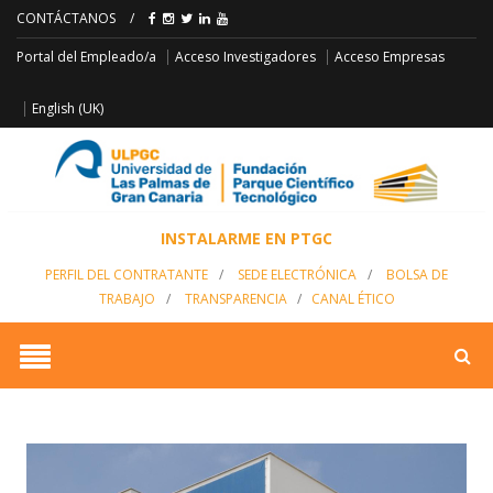
CONTÁCTANOS
/
Acceso Empresas
Portal del Empleado/a
Acceso Investigadores
English (UK)
INSTALARME EN PTGC
PERFIL DEL CONTRATANTE
/
SEDE ELECTRÓNICA
/
BOLSA DE
TRABAJO
/
TRANSPARENCIA
/
CANAL ÉTICO