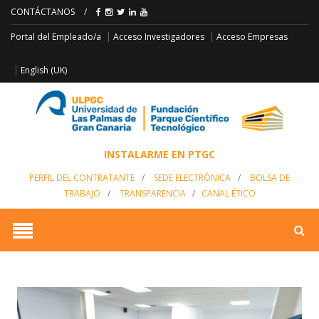
CONTÁCTANOS
/
Acceso Empresas
Portal del Empleado/a
Acceso Investigadores
English (UK)
INSTALARME EN PTGC
PERFIL DEL CONTRATANTE
/
SEDE ELECTRÓNICA
/
BOLSA DE
TRABAJO
/
TRANSPARENCIA
/
CANAL ÉTICO