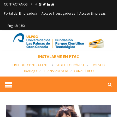
CONTÁCTANOS
/
Acceso Empresas
Portal del Empleado/a
Acceso Investigadores
English (UK)
INSTALARME EN PTGC
PERFIL DEL CONTRATANTE
/
SEDE ELECTRÓNICA
/
BOLSA DE
TRABAJO
/
TRANSPARENCIA
/
CANAL ÉTICO