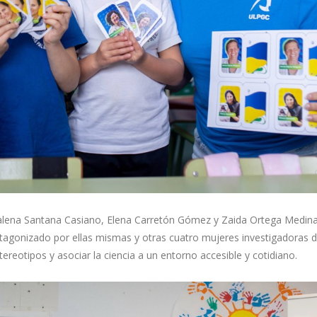
alena Santana Casiano, Elena Carretón Gómez y Zaida Ortega Medina v
rotagonizado por ellas mismas y otras cuatro mujeres investigadoras 
ereotipos y asociar la ciencia a un entorno accesible y cotidiano.