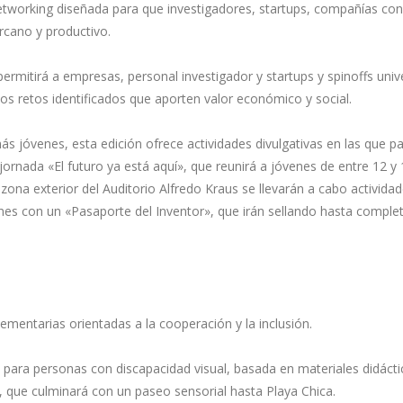
tworking diseñada para que investigadores, startups, compañías conso
rcano y productivo.
ermitirá a empresas, personal investigador y startups y spinoffs unive
s retos identificados que aporten valor económico y social.
 más jóvenes, esta edición ofrece actividades divulgativas en las que 
a jornada «El futuro ya está aquí», que reunirá a jóvenes de entre 12 
 zona exterior del Auditorio Alfredo Kraus se llevarán a cabo activida
nes con un «Pasaporte del Inventor», que irán sellando hasta completa
mentarias orientadas a la cooperación y la inclusión.
a para personas con discapacidad visual, basada en materiales didácti
, que culminará con un paseo sensorial hasta Playa Chica.