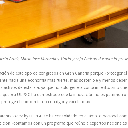
rcía Brink, María José Miranda y María Josefa Padrón durante la pres
bración de este tipo de congresos en Gran Canaria porque «proteger el
nte hacia una economía más fuerte, más sostenible y menos dependien
 activos de esta isla, ya que no solo genera conocimiento, sino que
do que «la ULPGC ha demostrado que la innovación no es patrimonio 
 protege el conocimiento con rigor y excelencia».
Patents Week by ULPGC se ha consolidado en el ámbito nacional como
 edición «contamos con un programa que reúne a expertos nacionales e