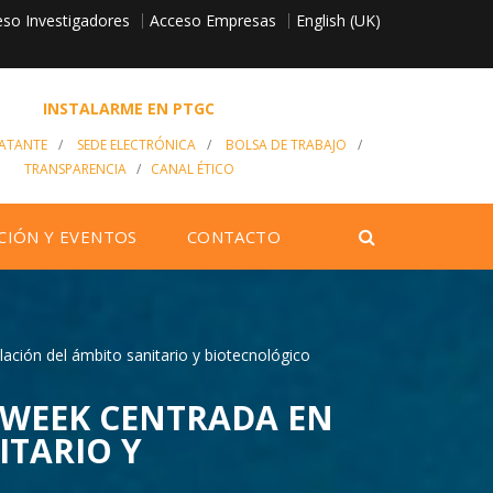
so Investigadores
English (UK)
Acceso Empresas
INSTALARME EN PTGC
RATANTE
/
SEDE ELECTRÓNICA
/
BOLSA DE TRABAJO
/
TRANSPARENCIA
/
CANAL ÉTICO
CIÓN Y EVENTOS
CONTACTO
lación del ámbito sanitario y biotecnológico
S WEEK CENTRADA EN
ITARIO Y