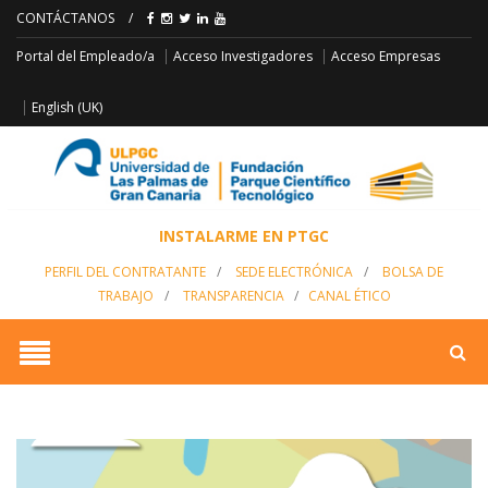
CONTÁCTANOS
/
Acceso Empresas
Portal del Empleado/a
Acceso Investigadores
English (UK)
INSTALARME EN PTGC
PERFIL DEL CONTRATANTE
/
SEDE ELECTRÓNICA
/
BOLSA DE
TRABAJO
/
TRANSPARENCIA
/
CANAL ÉTICO