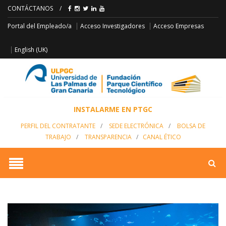
CONTÁCTANOS
/
Acceso Empresas
Portal del Empleado/a
Acceso Investigadores
English (UK)
INSTALARME EN PTGC
PERFIL DEL CONTRATANTE
/
SEDE ELECTRÓNICA
/
BOLSA DE
TRABAJO
/
TRANSPARENCIA
/
CANAL ÉTICO