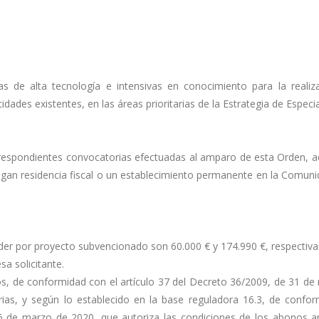
 de alta tecnología e intensivas en conocimiento para la realiz
idades existentes, en las áreas prioritarias de la Estrategia de Especia
orrespondientes convocatorias efectuadas al amparo de esta Orden, 
tengan residencia fiscal o un establecimiento permanente en la Com
er por proyecto subvencionado son 60.000 € y 174.990 €, respectiv
a solicitante.
os, de conformidad con el artículo 37 del Decreto 36/2009, de 31 de
s, y según lo establecido en la base reguladora 16.3, de confo
 de marzo de 2020, que autoriza las condiciones de los abonos an