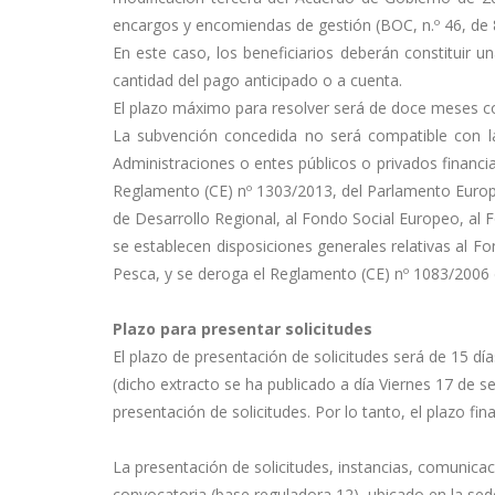
encargos y encomiendas de gestión (BOC, n.º 46, de 8
En este caso, los beneficiarios deberán constituir
cantidad del pago anticipado o a cuenta.
El plazo máximo para resolver será de doce meses conta
La subvención concedida no será compatible con la
Administraciones o entes públicos o privados financi
Reglamento (CE) nº 1303/2013, del Parlamento Europ
de Desarrollo Regional, al Fondo Social Europeo, al 
se establecen disposiciones generales relativas al 
Pesca, y se deroga el Reglamento (CE) nº 1083/2006 
Plazo para presentar solicitudes
El plazo de presentación de solicitudes será de 15 días
(dicho extracto se ha publicado a día Viernes 17 de se
presentación de solicitudes. Por lo tanto, el plazo fina
La presentación de solicitudes, instancias, comunicac
convocatoria (base reguladora 12), ubicado en la sed