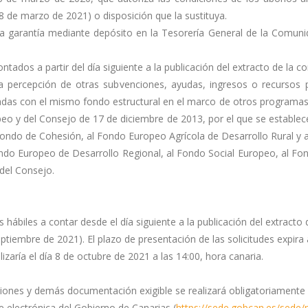
 de marzo de 2021) o disposición que la sustituya.
 una garantía mediante depósito en la Tesorería General de la Comun
dos a partir del día siguiente a la publicación del extracto de la con
 percepción de otras subvenciones, ayudas, ingresos o recursos p
adas con el mismo fondo estructural en el marco de otros programas op
eo y del Consejo de 17 de diciembre de 2013, por el que se establec
Fondo de Cohesión, al Fondo Europeo Agrícola de Desarrollo Rural y 
Fondo Europeo de Desarrollo Regional, al Fondo Social Europeo, al F
del Consejo.
 hábiles a contar desde el día siguiente a la publicación del extracto 
ptiembre de 2021). El plazo de presentación de las solicitudes expira 
lizaría el día 8 de octubre de 2021 a las 14:00, hora canaria.
iones y demás documentación exigible se realizará obligatoriamente a
e electrónica del Gobierno de Canarias (
https://sede.gobcan.es/sede/