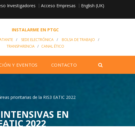
so Investigadores
English (UK)
Acceso Empresas
INSTALARME EN PTGC
RATANTE
/
SEDE ELECTRÓNICA
/
BOLSA DE TRABAJO
/
TRANSPARENCIA
/
CANAL ÉTICO
CIÓN Y EVENTOS
CONTACTO
eas prioritarias de la RIS3 EATIC 2022
INTENSIVAS EN
EATIC 2022