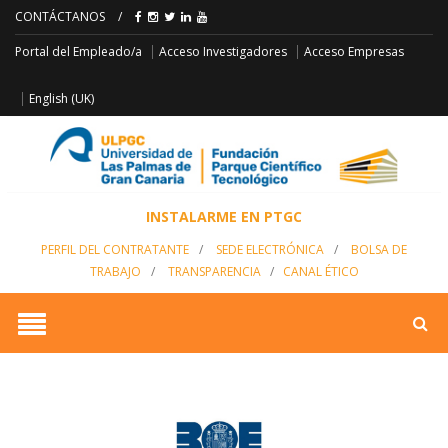
CONTÁCTANOS
/
Acceso Empresas
Portal del Empleado/a
Acceso Investigadores
English (UK)
INSTALARME EN PTGC
PERFIL DEL CONTRATANTE
/
SEDE ELECTRÓNICA
/
BOLSA DE
TRABAJO
/
TRANSPARENCIA
/
CANAL ÉTICO