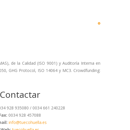
S), de la Calidad (ISO 9001) y Auditoría Interna en
050, GHG Protocol, ISO 14064 y MC3. Crowdfunding:
Contactar
034 928 935080 / 0034 661 240228
Fax:
0034 928 457088
ail:
info@tuecohuella.es
Web:
tuecohuella.es