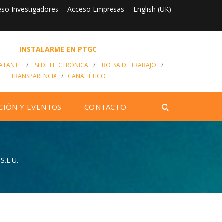
so Investigadores
English (UK)
Acceso Empresas
INSTALARME EN PTGC
RATANTE
/
SEDE ELECTRÓNICA
/
BOLSA DE TRABAJO
/
TRANSPARENCIA
/
CANAL ÉTICO
CIÓN Y EVENTOS
CONTACTO
S.L.U.