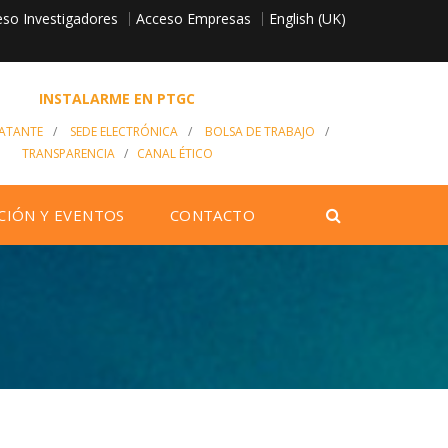
so Investigadores
English (UK)
Acceso Empresas
INSTALARME EN PTGC
RATANTE
/
SEDE ELECTRÓNICA
/
BOLSA DE TRABAJO
/
TRANSPARENCIA
/
CANAL ÉTICO
CIÓN Y EVENTOS
CONTACTO