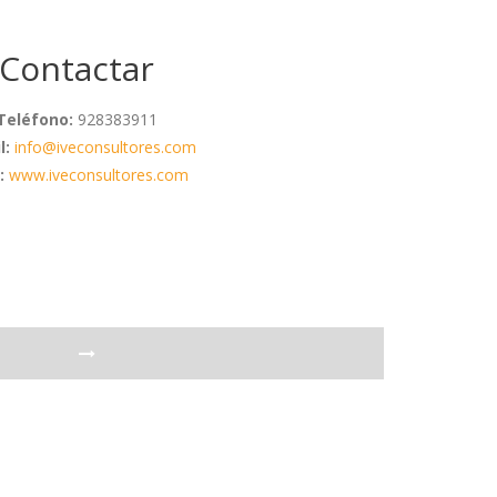
Contactar
Teléfono:
928383911
l:
info@iveconsultores.com
:
www.iveconsultores.com