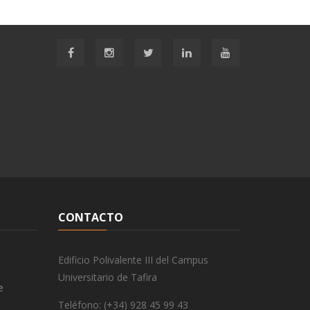
CONTACTO
Edificio Polivalente III del Campus
Universitario de Tafira
e
Teléfono: (+34) 928 45 99 43