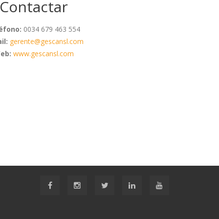
Contactar
éfono:
0034 679 463 554
il:
gerente@gescansl.com
eb:
www.gescansl.com