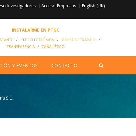
so Investigadores
English (UK)
Acceso Empresas
INSTALARME EN PTGC
RATANTE
/
SEDE ELECTRÓNICA
/
BOLSA DE TRABAJO
/
TRANSPARENCIA
/
CANAL ÉTICO
CIÓN Y EVENTOS
CONTACTO
ía S.L.