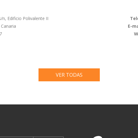
n, Edificio Polivalente II
Tel
 Canaria
E-ma
7
W
VER TODAS