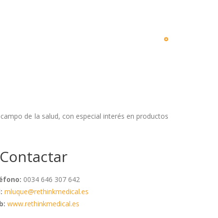
 campo de la salud, con especial interés en productos
Contactar
éfono:
0034 646 307 642
l:
mluque@rethinkmedical.es
b:
www.rethinkmedical.es