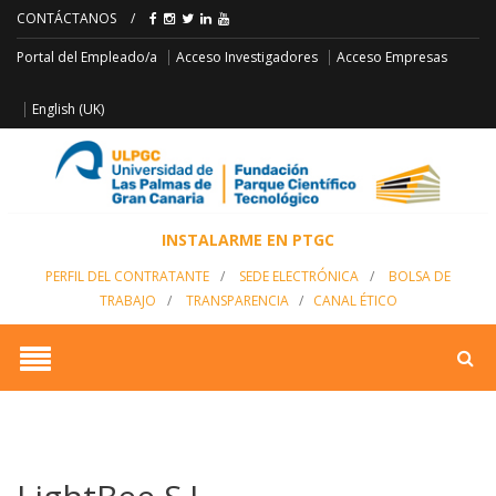
CONTÁCTANOS
/
Acceso Empresas
Portal del Empleado/a
Acceso Investigadores
English (UK)
INSTALARME EN PTGC
PERFIL DEL CONTRATANTE
/
SEDE ELECTRÓNICA
/
BOLSA DE
TRABAJO
/
TRANSPARENCIA
/
CANAL ÉTICO