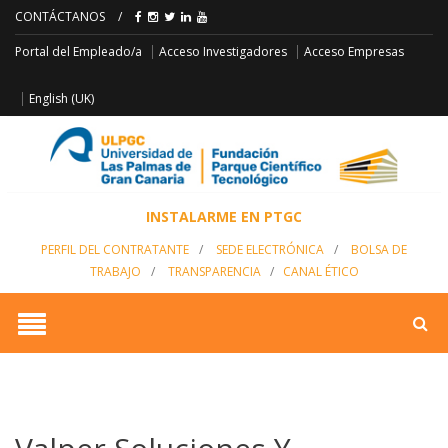
CONTÁCTANOS
/
Acceso Empresas
Portal del Empleado/a
Acceso Investigadores
English (UK)
INSTALARME EN PTGC
PERFIL DEL CONTRATANTE
/
SEDE ELECTRÓNICA
/
BOLSA DE
TRABAJO
/
TRANSPARENCIA
/
CANAL ÉTICO