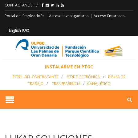
CONTÁCTANOS
/
Acceso Empresas
Portal del Empleado/a
Acceso Investigadores
English (UK)
INSTALARME EN PTGC
PERFIL DEL CONTRATANTE
/
SEDE ELECTRÓNICA
/
BOLSA DE
TRABAJO
/
TRANSPARENCIA
/
CANAL ÉTICO