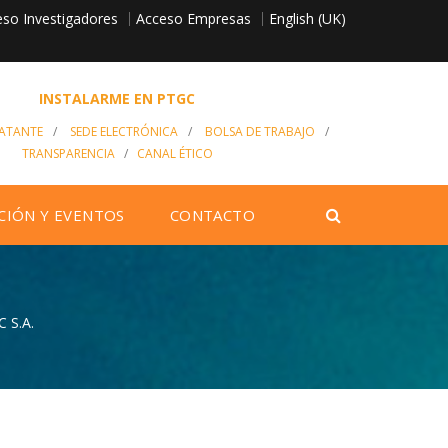
so Investigadores
English (UK)
Acceso Empresas
INSTALARME EN PTGC
RATANTE
/
SEDE ELECTRÓNICA
/
BOLSA DE TRABAJO
/
TRANSPARENCIA
/
CANAL ÉTICO
CIÓN Y EVENTOS
CONTACTO
 S.A.