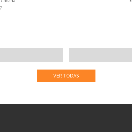
 Canaria
E
7
VER TODAS