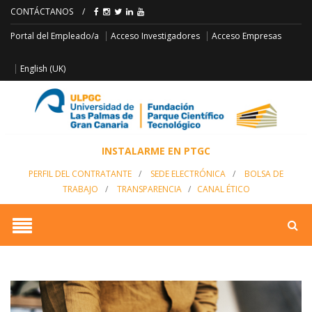
CONTÁCTANOS
/
Acceso Empresas
Portal del Empleado/a
Acceso Investigadores
English (UK)
INSTALARME EN PTGC
PERFIL DEL CONTRATANTE
/
SEDE ELECTRÓNICA
/
BOLSA DE
TRABAJO
/
TRANSPARENCIA
/
CANAL ÉTICO